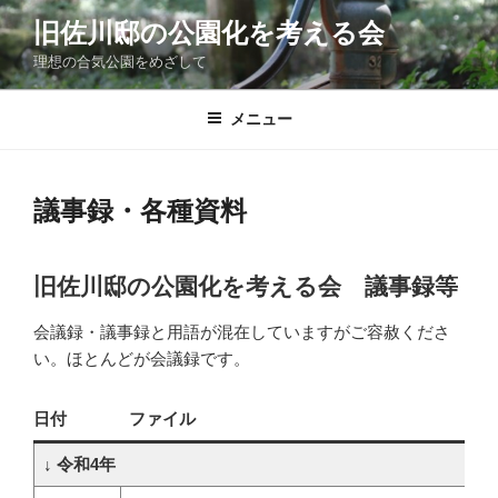
コ
旧佐川邸の公園化を考える会
ン
理想の合気公園をめざして
テ
ン
ツ
メニュー
へ
ス
キ
議事録・各種資料
ッ
プ
旧佐川邸の公園化を考える会 議事録等
会議録・議事録と用語が混在していますがご容赦くださ
い。ほとんどが会議録です。
日付
ファイル
↓ 令和4年