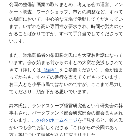
公園の整備計画案の取りまとめ、考える会の運営、アン
ケート調査、ワークショップ、市との調整など、すべて
の場面において、中心的な立場で活動してくださってい
ます。いずれも高い専門性が要求され、時間や労力のか
かることばかりですが、すべて手弁当でしてくださって
います。
また、道場関係者の柴田勝之氏にも大変お世話になって
います。会が始まる前からの市との大変な交渉もされて
きて（詳しくは
［経緯］
をご参照ください）、会が始ま
ってからも、すべての進行を支えてくださっています。
お二人とも小平市民ではないのですが、ここまで尽力し
てくださり、頭が下がる思いでいます。
鈴木氏は、ランドスケープ経営研究会という研究会の幹
事もされ、パークファンド部会研究部会の部会長もされ
ています。
この会のホームページ
を拝見すると、鈴木氏
がいつも会でお話しくださる「これからの公園のあり
方」等について理解がさらに深まりました。