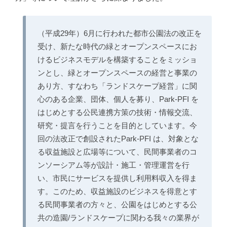
（平成29年）6月に行われた都市公園法の改正を
受け、新たな時代の緑とオープンスペースにお
けるビジネスモデルを構築することをミッショ
ンとし、緑とオープンスペースの経営と事業の
あり方、すなわち「ランドスケープ経営」に関
心のある企業、団体、個人を募り、Park-PFI を
はじめとする公民連携方策の技術・情報交流、
研究・提言を行うことを目的としています。今
回の法改正で創設されたPark-PFI は、対象とな
る収益施設と広場等について、民間事業者のコ
ンソーシアム等が設計・施工・管理運営を行
い、市民にサービスを提供し利用料収入を得ま
す。このため、収益施設のビジネスを得意とす
る民間事業者の方々と、公園をはじめとする公
共の造園/ランドスケープに関わる我々の業界が