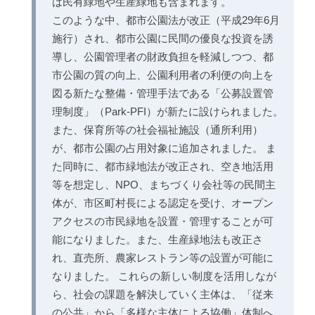
は民有緑地や生産緑地も含まれます。
このような中、都市公園法が改正（平成29年6月
施行）され、都市公園に民間の優良な投資を誘
導し、公園管理者の財政負担を軽減しつつ、都
市公園の質の向上、公園利用者の利便の向上を
図る新たな整備・管理手法である「公募設置管
理制度」（Park-PFI）が新たに設けられました。
また、保育所等の社会福祉施設（通所利用）
が、都市公園の占用対象に追加されました。 ま
た同時に、都市緑地法が改正され、空き地活用
等を想定し、NPO、まちづくり会社等の民間主
体が、市区町村長による認定を受け、オープン
アクセスの市民緑地を設置・管理することが可
能になりました。また、生産緑地法も改正さ
れ、直売所、農家レストラン等の設置が可能に
なりました。 これらの新しい制度を活用しなが
ら、社会の課題を解決していく主体は、「従来
の公共」から「多様な主体による協働」体制へ