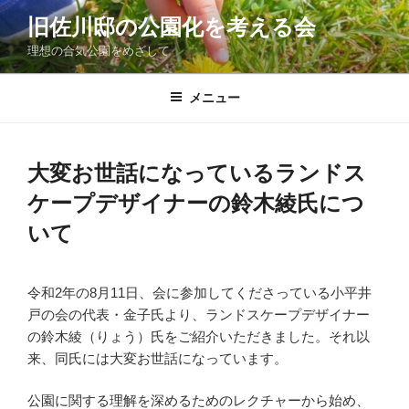
コ
旧佐川邸の公園化を考える会
ン
理想の合気公園をめざして
テ
ン
ツ
メニュー
へ
ス
キ
大変お世話になっているランドス
ッ
ケープデザイナーの鈴木綾氏につ
プ
いて
令和2年の8月11日、会に参加してくださっている小平井
戸の会の代表・金子氏より、ランドスケープデザイナー
の鈴木綾（りょう）氏をご紹介いただきました。それ以
来、同氏には大変お世話になっています。
公園に関する理解を深めるためのレクチャーから始め、