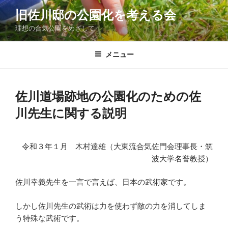
コ
旧佐川邸の公園化を考える会
ン
理想の合気公園をめざして
テ
ン
ツ
メニュー
へ
ス
キ
佐川道場跡地の公園化のための佐
ッ
川先生に関する説明
プ
令和３年１月 木村達雄（大東流合気佐門会理事長・筑
波大学名誉教授）
佐川幸義先生を一言で言えば、日本の武術家です。
しかし佐川先生の武術は力を使わず敵の力を消してしま
う特殊な武術です。