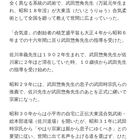
全く異なる系統の武術で、武田惣角先生（万延元年生ま
れ、昭和１８年没）が大東流（だいとうりゅう）合気柔
術として全国を廻って教えて世間に広まっていった。
「合気道」の創始者の植芝盛平翁も大正４年から昭和６
年までの十六年間に亘り武田惣角先生の指導を受けた。
佐川幸義先生は１９０２年生まれで、武田惣角先生が佐
川家に２年ほど滞在していた時、１０歳頃から武田先生
の指導を受け始めた。
昭和２９年には、武田惣角先生の息子の武田時宗氏らの
推薦で、佐川先生が武田惣角先生のあとを正式に継いで
宗家になった。
昭和３０年からは小平市の自宅に正伝大東流合気武術・
総本部道場（佐川道場）を開いたが、昭和３１年に武田
時宗氏から「やはり宗家は親から息子にゆくべき」との
要望に従い、世間に出て名声を上げる道を選ばず、ひた