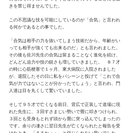
きを禁じ得ませんでした。
この不思議な技を可能にしているのが「合気」と言われ
る何かであるとの事でした。
「合気は相手の力を抜いてしまう技術だから、年齢がい
っても相手が強くても出来るのだ」とも言われました。
その後も佐川先生の合気は留まることなく進化を続け、
どんどん迫力や技の鋭さも増していきました。 ８７才
の時に心筋梗塞で１ヶ月、東大病院に入院されました
が、退院したその日に私をバシーンと投げて「これで合
気が力ではないことが分かったでしょう」と言われ、門
人達は目を丸くして驚いていました。
そして９５才で亡くなる前日、背広で正装して道場に現
れた先生に、３回すさまじい勢いで畳に叩きつけられ、
３回とも受身もとれず頭から畳に突っ込んでしまったの
です。余りの凄さに翌日先生が亡くなられたと報告を受
けたとき、「まさか・・」と信じられない思いでした。