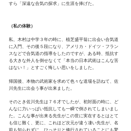
すら「深遠な合気の探求」に生涯を捧げた。
（私の体験）
私、木村は中学３年の時に、植芝盛平翁に出会い合気道
に入門、その後５段になり、アメリカ・ドイツ・フラン
スなどで合気道の指導をしたのですが、ある時、抵抗す
る大きな外人を倒せなくて「本当の日本武術はこんな筈
はない！」とすごく悔しい思いをしました。
帰国後、本物の武術家を求めて色々な道場を訪ねて、佐
川先生に出会う事が出来ました。
そのとき佐川先生は７６才でしたが、初対面の時に、ど
んなに力いっぱい抵抗しても一瞬で倒されてしまいまし
た。こんな事が出来る先生がこの世に実在するとはとて
も信じ難く、更に、これほど次元が違う凄い先生が、名
前も知られずに、ひっそりと修行されていることにも驚